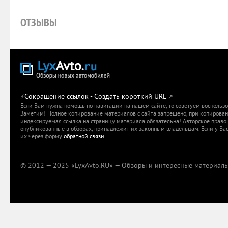
ОТЗЫВЫ
Сокращение ссылок - Создать короткий URL
⚡
↗
Если Вам нужна помощь по навигации на нашем сайте, то советуем воспольз
Заметим! Полное копирование материалов с сайта запрещено, при копировани
индексируемая ссылка на страницу материала обязательна! Авторское право 
опубликованные в обзорах, принадлежит их законным владельцам. Если у Вас
их через форму
обратной связи
.
© 2012 — 2025 «LyxAvto.RU» — Обзоры и интересные материалы