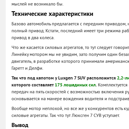
мыслей не возникало бы.
Технические характеристики
Базово автомобиль предлагается с передним приводом, н
полный привод. Кстати, последний имеет три режима ра
привод в два колеса.
Что же касается силовых агрегатов, то тут следует говори
Линейку мотором мы не увидим, зато получим один без
двигатель, в разработке которого принимали американс
Гаретт и Делфи.
Так что под капотом у Luxgen 7 SUV расположится
2,2-л
которого составляет
175 лошадиных сил
.
Комплектуется
передач на пять скоростей с возможностью включения р
основывается на манере вождения водителя и подстраив
Вообще мотор неплохой, но все же у конкурентов есть 
силовые агрегаты. Так что тут Люксген 7 СУВ уступает.
Вывод