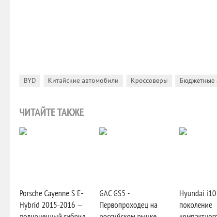
,
,
,
BYD
Китайские автомобили
Кроссоверы
Бюджетные 
ЧИТАЙТЕ ТАКЖЕ
Porsche Cayenne S E-
GAC GS5 -
Hyundai i10
Hybrid 2015-2016 —
Первопроходец на
поколение
полноценный гибрид
российском рынке
компактного