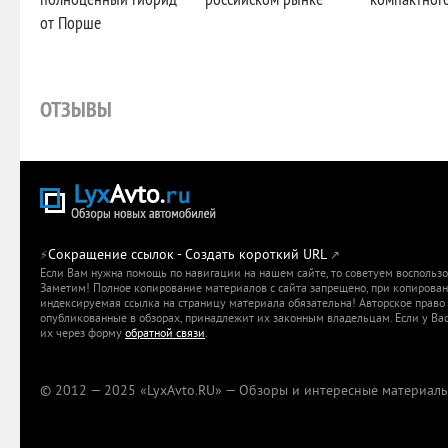
от Порше
ОТЗЫВЫ
Сокращение ссылок - Создать короткий URL
⚡
↗
Если Вам нужна помощь по навигации на нашем сайте, то советуем воспольз
Заметим! Полное копирование материалов с сайта запрещено, при копировани
индексируемая ссылка на страницу материала обязательна! Авторское право 
опубликованные в обзорах, принадлежит их законным владельцам. Если у Вас
их через форму
обратной связи
.
© 2012 — 2025 «LyxAvto.RU» — Обзоры и интересные материалы