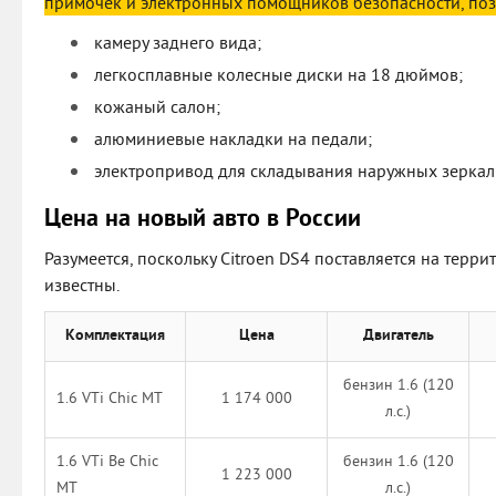
примочек и электронных помощников безопасности, поз
камеру заднего вида;
легкосплавные колесные диски на 18 дюймов;
кожаный салон;
алюминиевые накладки на педали;
электропривод для складывания наружных зеркал 
Цена на новый авто в России
Разумеется, поскольку Citroen DS4 поставляется на терри
известны.
Комплектация
Цена
Двигатель
бензин 1.6 (120
1.6 VTi Chic MT
1 174 000
л.с.)
1.6 VTi Be Chic
бензин 1.6 (120
1 223 000
MT
л.с.)