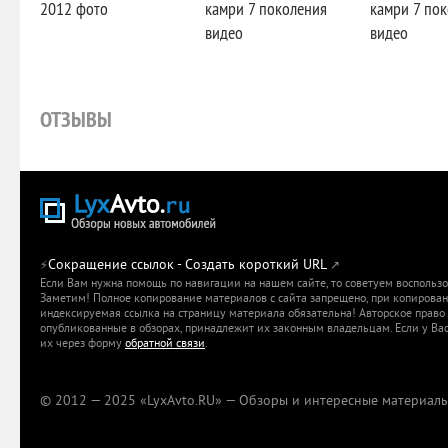
2012 фото
камри 7 поколения
камри 7 по
видео
видео
ОТЗЫВЫ
Сокращение ссылок - Создать короткий URL
⚡
↗
Если Вам нужна помощь по навигации на нашем сайте, то советуем воспольз
Заметим! Полное копирование материалов с сайта запрещено, при копировани
индексируемая ссылка на страницу материала обязательна! Авторское право 
опубликованные в обзорах, принадлежит их законным владельцам. Если у Вас
их через форму
обратной связи
.
© 2012 — 2025 «LyxAvto.RU» — Обзоры и интересные материалы