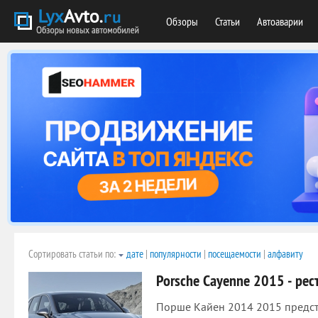
Обзоры
Статьи
Автоаварии
Сортировать статьи по:
дате
|
популярности
|
посещаемости
|
алфавиту
Porsche Cayenne 2015 - рес
Порше Кайен 2014 2015 предст