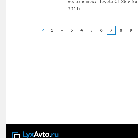
«близняшек»: Toyota GT 86 и S
2011г.
...
<
1
3
4
5
6
7
8
9