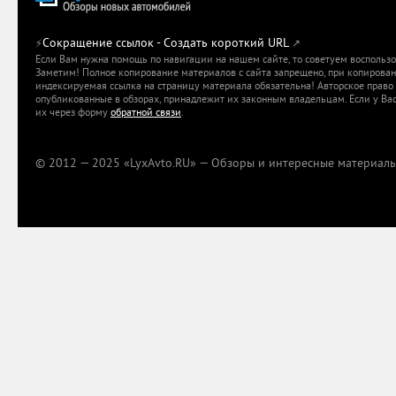
Сокращение ссылок - Создать короткий URL
⚡
↗
Если Вам нужна помощь по навигации на нашем сайте, то советуем воспольз
Заметим! Полное копирование материалов с сайта запрещено, при копировани
индексируемая ссылка на страницу материала обязательна! Авторское право 
опубликованные в обзорах, принадлежит их законным владельцам. Если у Вас
их через форму
обратной связи
.
© 2012 — 2025 «LyxAvto.RU» — Обзоры и интересные материалы