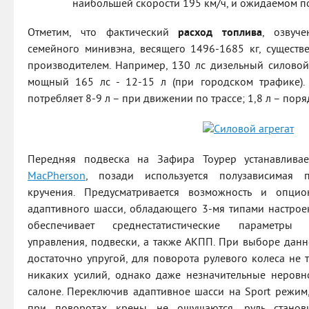
наибольшей скорости 195 км/ч, и ожидаемом по
Отметим, что фактический
расход топлива
, озвуч
семейного минивэна, весящего 1496-1685 кг, существе
производителем. Например, 130 лс дизельный силовой 
мощный 165 лс - 12-15 л (при городском трафике). 
потребляет 8-9 л – при движении по трассе; 1,8 л – поря
Передняя подвеска на Зафира Тоурер устанавливае
MacPherson
, позади используется полузависимая 
кручения. Предусматривается возможность и опцио
адаптивного шасси, обладающего 3-мя типами настроек
обеспечивает среднестатистические параметры
управления, подвески, а также АКПП. При выборе данн
достаточно упругой, для поворота рулевого колеса не 
никаких усилий, однако даже незначительные неровно
салоне. Переключив адаптивное шасси на Sport режим,