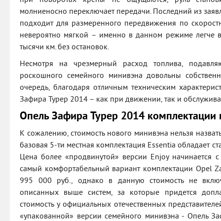
при поворотах крены не ощущаются, руль станов
молниеносно переключает передачи. Последний из заявл
подходит для размеренного передвижения по скоростн
невероятно мягкой – именно в данном режиме легче в
тысячи км. без остановок.
Несмотря на чрезмерный расход топлива, подавля
роскошного семейного минивэна довольны собствен
очередь, благодаря отличным техническим характерис
Зафира Турер 2014 – как при движении, так и обслужива
Опель Зафира Турер 2014 комплектации 
К сожалению, стоимость нового минивэна нельзя назват
базовая 5-ти местная комплектация Essentia обладает ст
Цена более «продвинутой» версии Enjoy начинается с
самый комфортабельный вариант комплектации Opel Zafi
995 000 руб., однако в данную стоимость не вклю
описанных выше систем, за которые придется доплач
стоимость у официальных отечественных представител
«упакованной» версии семейного минивэна - Опель З