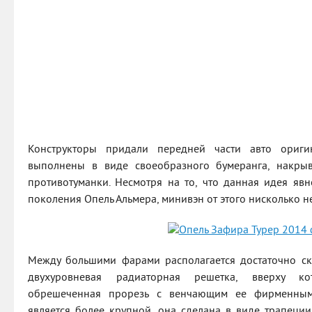
Конструкторы придали передней части авто ориг
выполнены в виде своеобразного бумеранга, накры
противотуманки. Несмотря на то, что данная идея явн
поколения Опель Альмера, минивэн от этого нисколько н
Между большими фарами располагается достаточно с
двухуровневая радиаторная решетка, вверху к
обрешеченная прорезь с венчающим ее фирменным
является более крупной, она сделана в виде трапеци