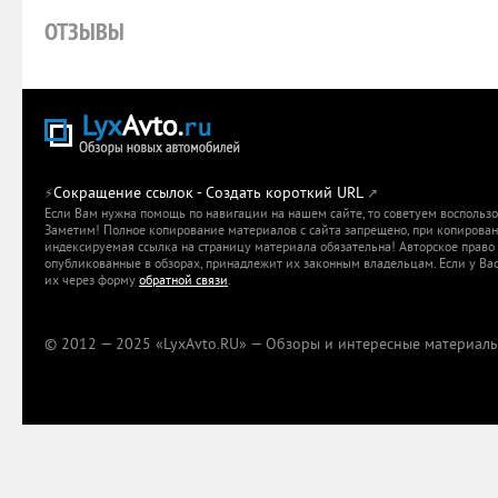
ОТЗЫВЫ
Сокращение ссылок - Создать короткий URL
⚡
↗
Если Вам нужна помощь по навигации на нашем сайте, то советуем воспольз
Заметим! Полное копирование материалов с сайта запрещено, при копировани
индексируемая ссылка на страницу материала обязательна! Авторское право 
опубликованные в обзорах, принадлежит их законным владельцам. Если у Вас
их через форму
обратной связи
.
© 2012 — 2025 «LyxAvto.RU» — Обзоры и интересные материалы