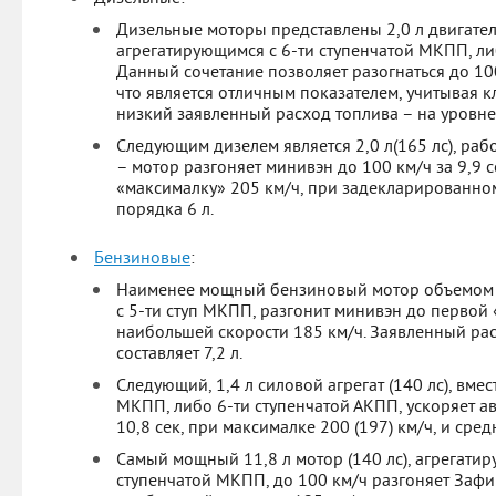
Дизельные моторы представлены 2,0 л двигателе
агрегатирующимся с 6-ти ступенчатой МКПП, ли
Данный сочетание позволяет разогнаться до 100 
что является отличным показателем, учитывая кл
низкий заявленный расход топлива – на уровне 5
Следующим дизелем является 2,0 л(165 лс), раб
– мотор разгоняет минивэн до 100 км/ч за 9,9 
«максималку» 205 км/ч, при задекларированно
порядка 6 л.
Бензиновые
:
Наименее мощный бензиновый мотор объемом 1
с 5-ти ступ МКПП, разгонит минивэн до первой «
наибольшей скорости 185 км/ч. Заявленный ра
составляет 7,2 л.
Следующий, 1,4 л силовой агрегат (140 лс), вмес
МКПП, либо 6-ти ступенчатой АКПП, ускоряет ав
10,8 сек, при максималке 200 (197) км/ч, и сред
Самый мощный 11,8 л мотор (140 лс), агрегатир
ступенчатой МКПП, до 100 км/ч разгоняет Зафир