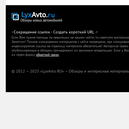
Сокращение ссылок - Создать короткий URL
⚡
↗
Если Вам нужна помощь по навигации на нашем сайте, то советуем воспольз
Заметим! Полное копирование материалов с сайта запрещено, при копировани
индексируемая ссылка на страницу материала обязательна! Авторское право 
опубликованные в обзорах, принадлежит их законным владельцам. Если у Вас
их через форму
обратной связи
.
© 2012 — 2025 «LyxAvto.RU» — Обзоры и интересные материалы