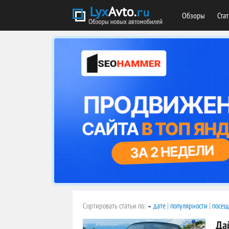
Обзоры
Ста
Сортировать статьи по:
дате
|
популярности
|
посещ
Да