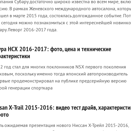
пания Субару достаточно широко известна во всем мире, вкл
сию. В рамках Женевского международного автосалона, котор
шел в марте 2015 года, состоялась долгожданное событие. По
 сегодня можно познакомиться с этой интереснейшей новинко
ару Леворг 2016-2017 года.
ура НСХ 2016-2017: фото, цена и технические
рактеристики
2 год стал для многих поклонников NSX первого поколения
ковым, поскольку именно тогда японский автопроизводитель
рвые продемонстрировал на публике предсерийную версию
рой генерации спорткара
san X-Trail 2015-2016: видео тест драйв, характерист
фото
ль ожидаемая презентация нового Ниссан Х-Трейл 2015-2016,