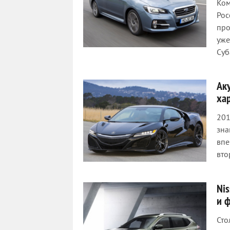
Ком
Рос
про
уже
Суб
Ак
ха
201
зна
впе
вто
Nis
и 
Сто