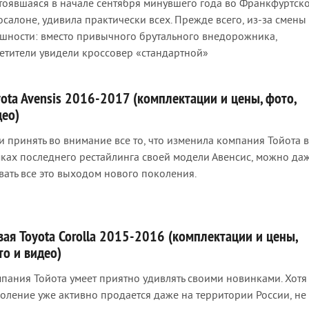
тоявшаяся в начале сентября минувшего года во Франкфуртск
осалоне, удивила практически всех. Прежде всего, из-за смены
шности: вместо привычного брутального внедорожника,
етители увидели кроссовер «стандартной»
yota Avensis 2016-2017 (комплектации и цены, фото,
део)
и принять во внимание все то, что изменила компания Тойота в
ках последнего рестайлинга своей модели Авенсис, можно да
вать все это выходом нового поколения.
вая Toyota Corolla 2015-2016 (комплектации и цены,
то и видео)
пания Тойота умеет приятно удивлять своими новинками. Хотя
оление уже активно продается даже на территории России, не