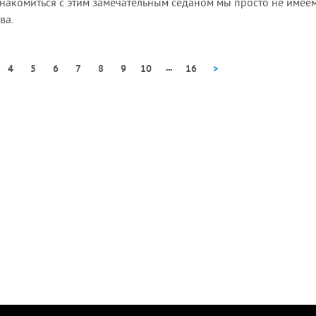
накомиться с этим замечательным седаном мы просто не имее
ва.
...
4
5
6
7
8
9
10
16
>