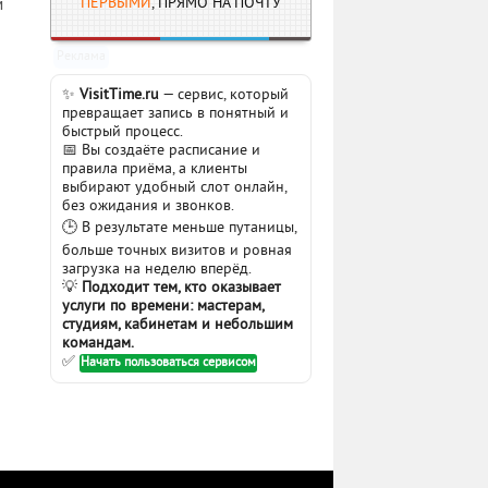
м
ПЕРВЫМИ
, ПРЯМО НА ПОЧТУ
Реклама
✨
VisitTime.ru
— сервис, который
превращает запись в понятный и
быстрый процесс.
📅 Вы создаёте расписание и
правила приёма, а клиенты
выбирают удобный слот онлайн,
без ожидания и звонков.
🕒 В результате меньше путаницы,
больше точных визитов и ровная
загрузка на неделю вперёд.
💡
Подходит тем, кто оказывает
услуги по времени: мастерам,
студиям, кабинетам и небольшим
командам.
✅
Начать пользоваться сервисом