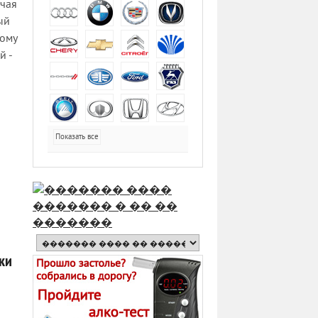
ючая
ый
тому
й -
Показать все
ики