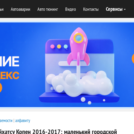
Сервисы
тьи
Автоаварии
Авто тюнинг
Видео
Контакты
аемости
|
алфавиту
йхатсу Копен 2016-2017: маленький городской