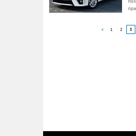
поз
пра
<
1
2
3