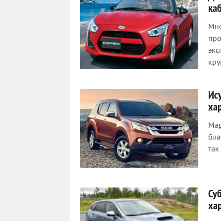
ка
Мно
про
экс
кру
Ис
ха
Мар
бла
так
Су
ха