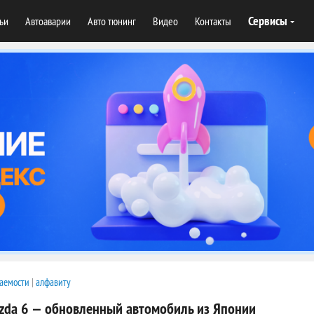
Сервисы
тьи
Автоаварии
Авто тюнинг
Видео
Контакты
аемости
|
алфавиту
zda 6 — обновленный автомобиль из Японии