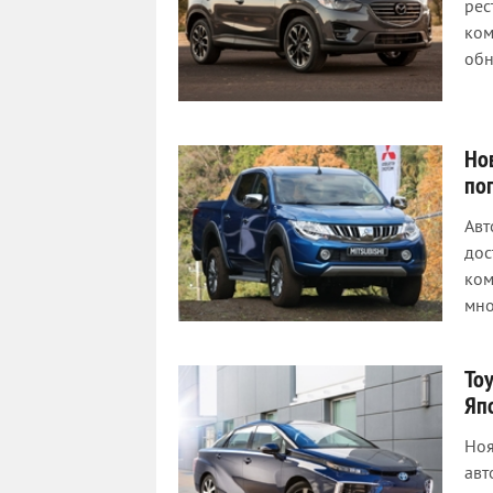
рес
ком
обн
Но
по
Авт
дос
ком
мно
To
Яп
Ноя
авт