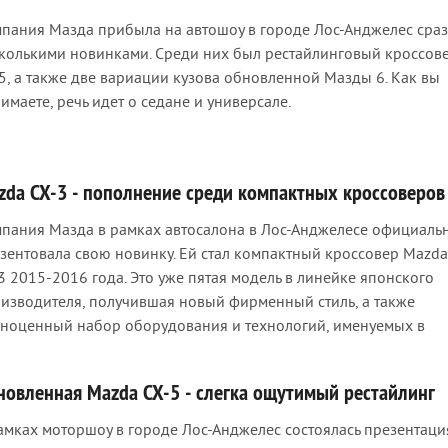
пания Мазда прибыла на автошоу в городе Лос-Анджелес сраз
колькими новинками. Среди них был рестайлинговый кроссов
5, а также две вариации кузова обновленной Мазды 6. Как вы
имаете, речь идет о седане и универсале.
zda CX-3 - пополнение среди компактных кроссоверов
пания Мазда в рамках автосалона в Лос-Анджелесе официаль
зентовала свою новинку. Ей стал компактный кроссовер Mazda
3 2015-2016 года. Это уже пятая модель в линейке японского
изводителя, получившая новый фирменный стиль, а также
ноценный набор оборудования и технологий, именуемых в
новленная Mazda CX-5 - слегка ощутимый рестайлинг
амках моторшоу в городе Лос-Анджелес состоялась презентаци