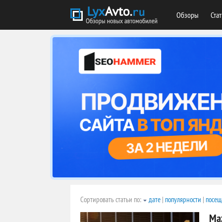
Обзоры
Ста
Сортировать статьи по:
дате
|
популярности
|
посещ
Ma