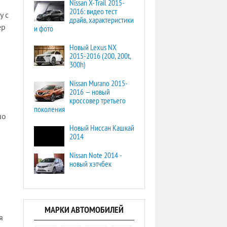
Nissan X-Trail 2015-
2016: видео тест
у с
драйв, характеристики
ер
и фото
Новый Lexus NX
2015-2016 (200, 200t,
300h)
Nissan Murano 2015-
2016 — новый
кроссовер третьего
поколения
но
Новый Ниссан Кашкай
2014
Nissan Note 2014 -
новый хэтчбек
МАРКИ АВТОМОБИЛЕЙ
я