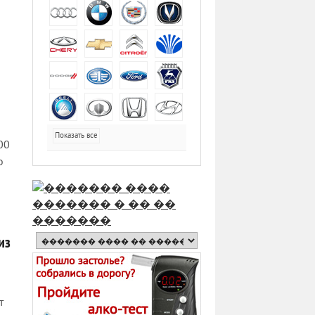
Показать все
00
о
из
т