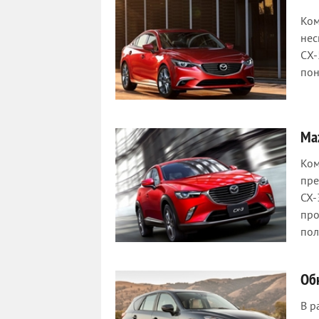
Ком
нес
СХ-
пон
Ma
Ком
пре
CX-
про
пол
Об
В р