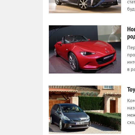
ста
буд
Но
ро
Пер
про
инт
в р
Toy
Ком
наз
меж
схо