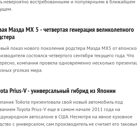
ть невероятно востребованными и популярными в ближайшем
ущем.
вая Мазда МХ 5 - четвертая генерация великолепного
дстера
вый показ нового поколения родстера Мазда МХ5 от японско
изводителя состоялся четвертого сентября текущего года. Что
ересно, компания провела одновременно несколько презента
азных уголках мира.
ota Prius-V - универсальный гибрид из Японии
пания Тойота презентовала свой новый автомобиль под
ванием Toyota Prius-V еще в самом начале 2011 года на
дународном автосалоне в США. Несмотря на явное кузовное
дство с универсалом, сам производитель не считает его таковы