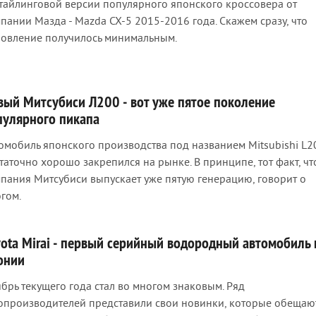
тайлинговой версии популярного японского кроссовера от
пании Мазда - Mazda CX-5 2015-2016 года. Скажем сразу, что
овление получилось минимальным.
вый Митсубиси Л200 - вот уже пятое поколение
пулярного пикапа
омобиль японского производства под названием Mitsubishi L2
таточно хорошо закрепился на рынке. В принципе, тот факт, чт
пания Митсубиси выпускает уже пятую генерацию, говорит о
гом.
yota Mirai - первый серийный водородный автомобиль 
онии
брь текущего года стал во многом знаковым. Ряд
опроизводителей представили свои новинки, которые обещаю