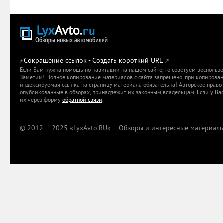
Сокращение ссылок - Создать короткий URL
⚡
↗
Если Вам нужна помощь по навигации на нашем сайте, то советуем воспольз
Заметим! Полное копирование материалов с сайта запрещено, при копировани
индексируемая ссылка на страницу материала обязательна! Авторское право 
опубликованные в обзорах, принадлежит их законным владельцам. Если у Вас
их через форму
обратной связи
.
© 2012 — 2025 «LyxAvto.RU» — Обзоры и интересные материалы