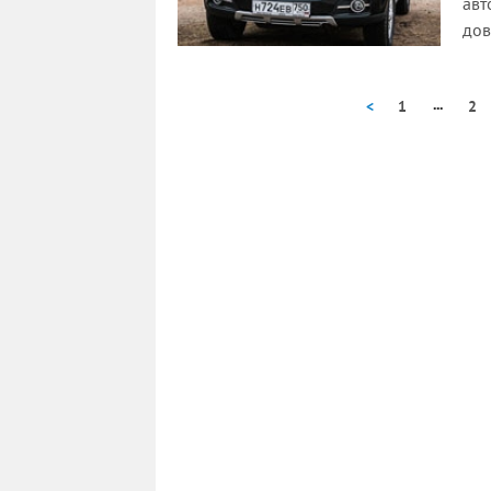
авт
дов
...
<
1
2