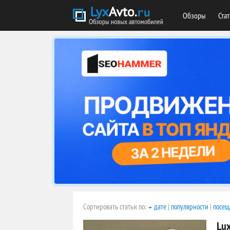
Обзоры
Ста
Сортировать статьи по:
дате
|
популярности
|
посещ
Lux