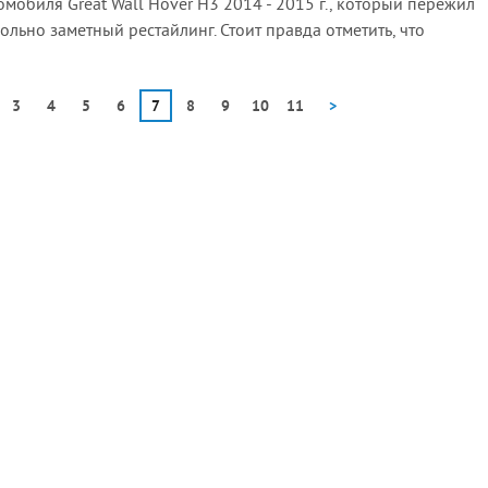
омобиля Great Wall Hover H3 2014 - 2015 г., который пережил
ольно заметный рестайлинг. Стоит правда отметить, что
3
4
5
6
7
8
9
10
11
>