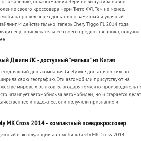
, к сожалению, пока компания Чери не выпустила новое
оление своего кроссовера Чери Тигго ФЛ. Тем не менее,
омобиль прошел через достаточно заметный и удачный
тайлинг. И действительно, теперь Chery Tiggo FL 2014 года
лядит еще привлекательнее своего предшественника, получил
ее
вый Джили ЛС - доступный "малыш" из Китая
сегодняшний день компания Geely уже достаточно сильно
ширила свою географию. Эти автомобили присутствуют на
жестве мировых рынков. Благодаря тому, что производитель н
сто штампует автомобиль за автомобилем, но и старается делат
качественнее и надежнее, они получили признание и
ely MK Cross 2014 - компактный псевдокроссовер
ежный в эксплуатации автомобиль Geely MK Cross 2014