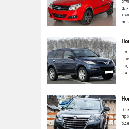
отл
для
тра
диз
Но
Пол
фав
Под
фот
Но
В с
про
одн