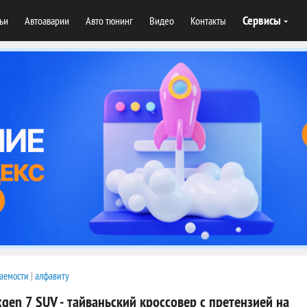
Сервисы
тьи
Автоаварии
Авто тюнинг
Видео
Контакты
аемости
|
алфавиту
gen 7 SUV - тайваньский кроссовер с претензией на