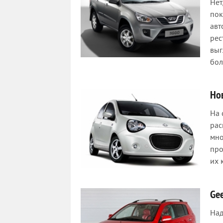
Нет
пок
авт
рес
выг
бол
Но
На 
рас
мно
про
их 
Ge
Над