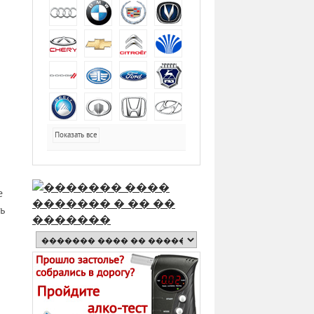
Показать все
е
ь