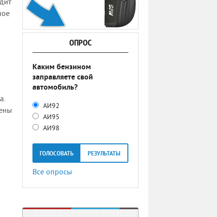
дит
ное
ОПРОС
Каким бензином
заправляете свой
автомобиль?
а.
АИ92
лены
АИ95
АИ98
ГОЛОСОВАТЬ
РЕЗУЛЬТАТЫ
Все опросы