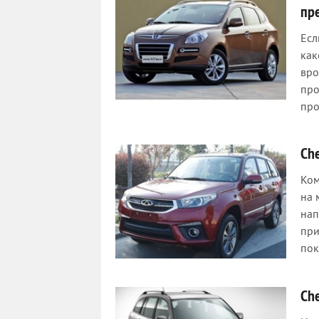
пр
Есл
как
вро
про
про
Che
Ком
на 
нап
при
пок
Ch