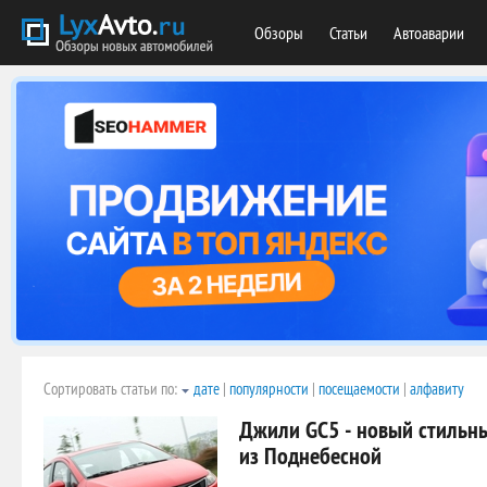
Обзоры
Статьи
Автоаварии
Сортировать статьи по:
дате
|
популярности
|
посещаемости
|
алфавиту
Джили GC5 - новый стильн
из Поднебесной