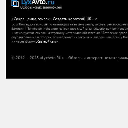
Сокращение ссылок - Создать короткий URL
⚡
↗
Если Вам нужна помощь по навигации на нашем сайте, то советуем воспольз
Заметим! Полное копирование материалов с сайта запрещено, при копировани
индексируемая ссылка на страницу материала обязательна! Авторское право 
опубликованные в обзорах, принадлежит их законным владельцам. Если у Вас
их через форму
обратной связи
.
© 2012 — 2025 «LyxAvto.RU» — Обзоры и интересные материалы