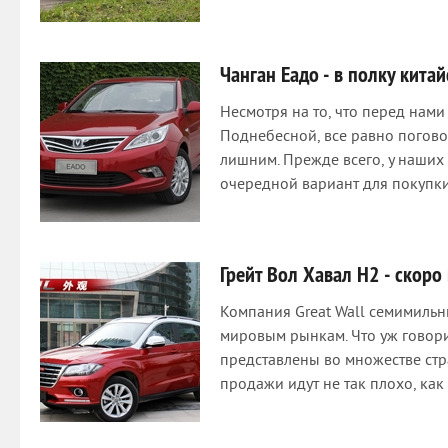
Чанган Еадо - в полку кита
Несмотря на то, что перед нам
Поднебесной, все равно погово
лишним. Прежде всего, у наших
очередной вариант для покупк
Грейт Вол Хавал Н2 - скоро 
Компания Great Wall семимиль
мировым рынкам. Что уж говори
представлены во множестве стра
продажи идут не так плохо, как