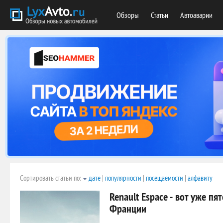
Обзоры
Статьи
Автоаварии
Сортировать статьи по:
дате
|
популярности
|
посещаемости
|
алфавиту
Renault Espace - вот уже п
Франции