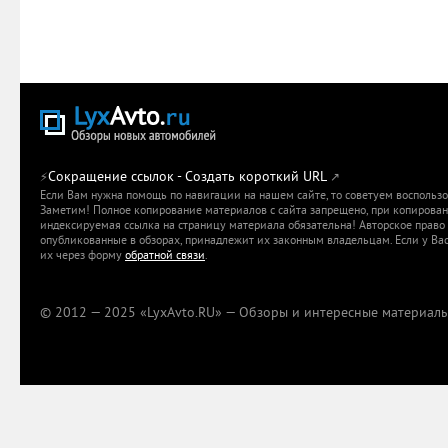
Сокращение ссылок - Создать короткий URL
⚡
↗
Если Вам нужна помощь по навигации на нашем сайте, то советуем воспольз
Заметим! Полное копирование материалов с сайта запрещено, при копировани
индексируемая ссылка на страницу материала обязательна! Авторское право 
опубликованные в обзорах, принадлежит их законным владельцам. Если у Вас
их через форму
обратной связи
.
© 2012 — 2025 «LyxAvto.RU» — Обзоры и интересные материалы