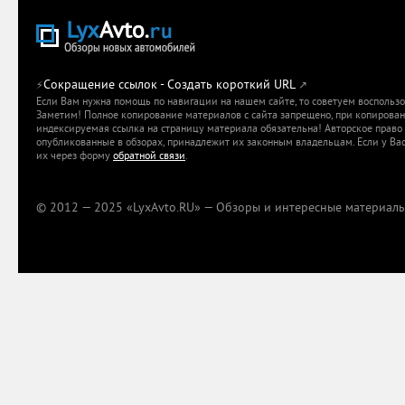
Сокращение ссылок - Создать короткий URL
⚡
↗
Если Вам нужна помощь по навигации на нашем сайте, то советуем воспольз
Заметим! Полное копирование материалов с сайта запрещено, при копировани
индексируемая ссылка на страницу материала обязательна! Авторское право 
опубликованные в обзорах, принадлежит их законным владельцам. Если у Вас
их через форму
обратной связи
.
© 2012 — 2025 «LyxAvto.RU» — Обзоры и интересные материалы