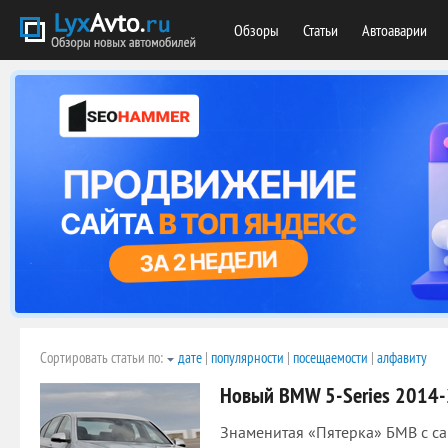
Обзоры
Статьи
Автоаварии
Сортировать статьи по:
дате
|
популярности
|
посещаемости
|
алфавиту
Новый BMW 5-Series 2014
Знаменитая «Пятерка» БМВ с са