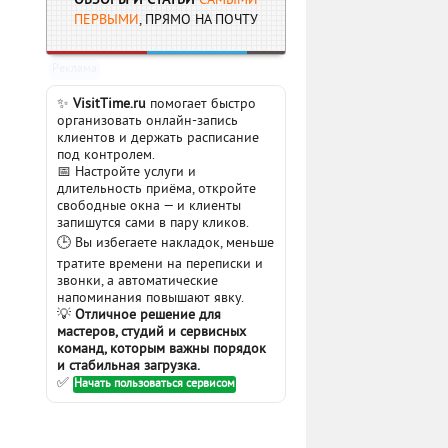
ОБЗОРЫ И СТАТЬИ
САМЫМИ
ПЕРВЫМИ
, ПРЯМО НА ПОЧТУ
Реклама
✨
VisitTime.ru
помогает быстро
организовать онлайн-запись
клиентов и держать расписание
под контролем.
📅 Настройте услуги и
длительность приёма, откройте
свободные окна — и клиенты
запишутся сами в пару кликов.
🕒 Вы избегаете накладок, меньше
тратите времени на переписки и
звонки, а автоматические
напоминания повышают явку.
💡
Отличное решение для
мастеров, студий и сервисных
команд, которым важны порядок
и стабильная загрузка.
✅
Начать пользоваться сервисом