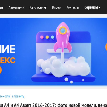
Сервисы
тьи
Автоаварии
Авто тюнинг
Видео
Контакты
аемости
|
алфавиту
ди А4 и А4 Авант 2016-2017: фото новой модели, цена