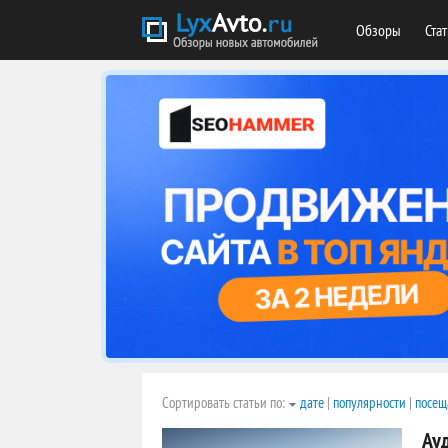
Обзоры
Ста
Сортировать статьи по:
дате
|
популярности
|
посещ
Ау