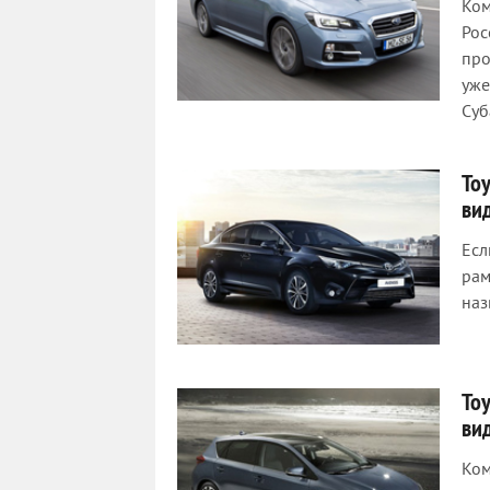
Ком
Рос
про
уже
Суб
To
ви
Есл
рам
наз
To
ви
Ком