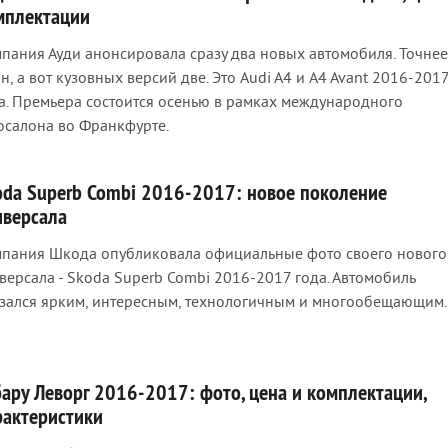
мплектации
пания Ауди анонсировала сразу два новых автомобиля. Точнее
н, а вот кузовных версий две. Это Audi A4 и A4 Avant 2016-201
а. Премьера состоится осенью в рамках международного
осалона во Франкфурте.
oda Superb Combi 2016-2017: новое поколение
иверсала
пания Шкода опубликовала официальные фото своего нового
версала - Skoda Superb Combi 2016-2017 года. Автомобиль
зался ярким, интересным, технологичным и многообещающим.
бару Леворг 2016-2017: фото, цена и комплектации,
рактеристики