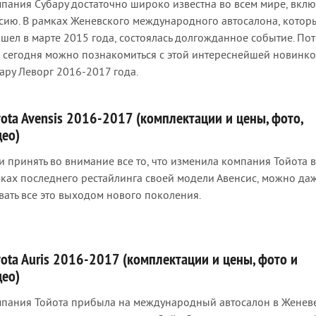
пания Субару достаточно широко известна во всем мире, вкл
сию. В рамках Женевского международного автосалона, котор
шел в марте 2015 года, состоялась долгожданное событие. По
 сегодня можно познакомиться с этой интереснейшей новинко
ару Леворг 2016-2017 года.
yota Avensis 2016-2017 (комплектации и цены, фото,
део)
и принять во внимание все то, что изменила компания Тойота в
ках последнего рестайлинга своей модели Авенсис, можно да
вать все это выходом нового поколения.
yota Auris 2016-2017 (комплектации и цены, фото и
део)
пания Тойота прибыла на международный автосалон в Женев