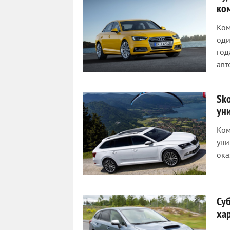
ко
Ком
оди
год
авт
Sk
ун
Ком
уни
ока
Су
ха