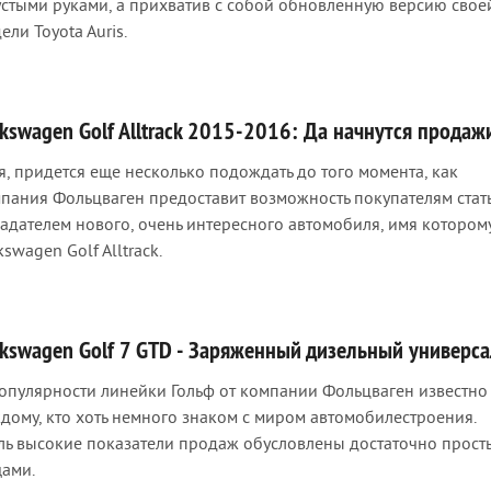
устыми руками, а прихватив с собой обновленную версию свое
ели Toyota Auris.
lkswagen Golf Alltrack 2015-2016: Да начнутся продаж
я, придется еще несколько подождать до того момента, как
пания Фольцваген предоставит возможность покупателям стат
адателем нового, очень интересного автомобиля, имя котором
kswagen Golf Alltrack.
lkswagen Golf 7 GTD - Заряженный дизельный универс
опулярности линейки Гольф от компании Фольцваген известно
дому, кто хоть немного знаком с миром автомобилестроения.
ль высокие показатели продаж обусловлены достаточно прос
ами.