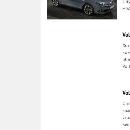
с п
мод
Vo
Хот
ком
обл
Vol
Vo
О п
каж
Сто
вещ