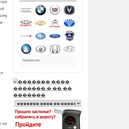
ючая
ый
тому
й -
Показать все
же
е не