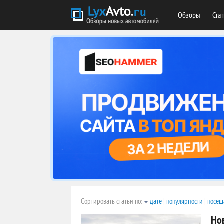
Обзоры
Ста
Сортировать статьи по:
дате
|
популярности
|
посещ
Но