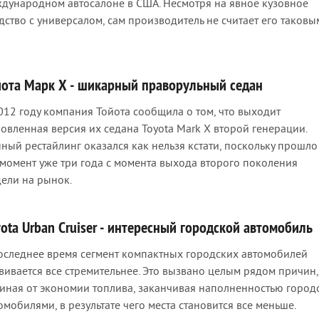
дународном автосалоне в США. Несмотря на явное кузовное
дство с универсалом, сам производитель не считает его таковы
йота Марк Х - шикарный праворульный седан
012 году компания Тойота сообщила о том, что выходит
овленная версия их седана Toyota Mark X второй генерации.
ный рестайлинг оказался как нельзя кстати, поскольку прошло
 момент уже три года с момента выхода второго поколения
ели на рынок.
ota Urban Cruiser - интересный городской автомобиль
оследнее время сегмент компактных городских автомобилей
вивается все стремительнее. Это вызвано целым рядом причин,
иная от экономии топлива, заканчивая наполненностью город
омобилями, в результате чего места становится все меньше.