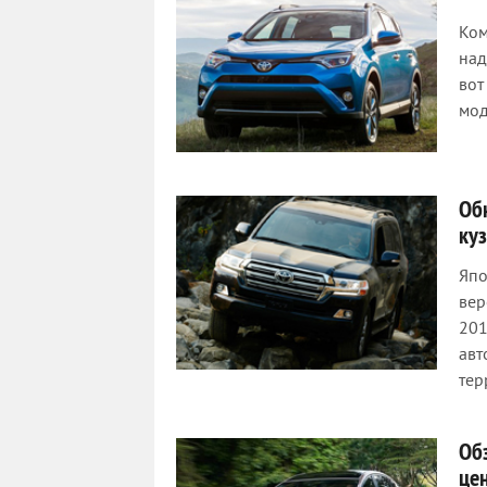
Ком
над
вот
мод
Об
ку
Япо
вер
201
авт
тер
Об
це