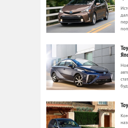
Ист
дал
пер
поп
To
Яп
Ноя
авт
ста
буд
Toy
Ком
наз