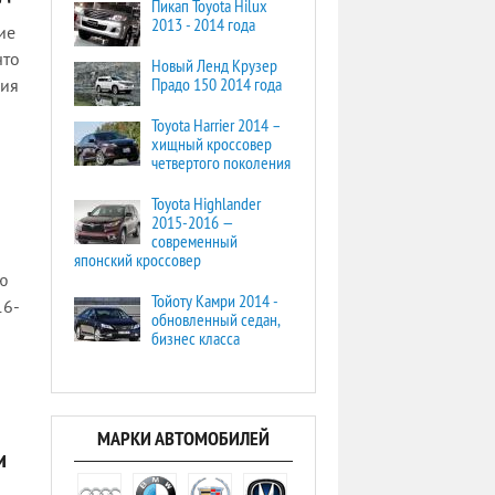
Пикап Toyota Hilux
2013 - 2014 года
ие
что
Новый Ленд Крузер
Прадо 150 2014 года
ния
Toyota Harrier 2014 –
хищный кроссовер
четвертого поколения
Toyota Highlander
2015-2016 —
современный
японский кроссовер
ую
Тойоту Камри 2014 -
16-
обновленный седан,
бизнес класса
МАРКИ АВТОМОБИЛЕЙ
и