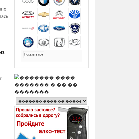
чно
лась
из
Показать все
т