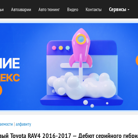
Сервисы
тьи
Автоаварии
Авто тюнинг
Видео
Контакты
аемости
|
алфавиту
вый Toyota RAV4 2016-2017 — Дебют серийного гибри