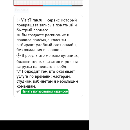
Реклама
✨
VisitTime.ru
— сервис, который
превращает запись в понятный и
быстрый процесс.
📅 Вы создаёте расписание и
правила приёма, а клиенты
выбирают удобный слот онлайн,
без ожидания и звонков.
🕒 В результате меньше путаницы,
больше точных визитов и ровная
загрузка на неделю вперёд.
💡
Подходит тем, кто оказывает
услуги по времени: мастерам,
студиям, кабинетам и небольшим
командам.
✅
Начать пользоваться сервисом