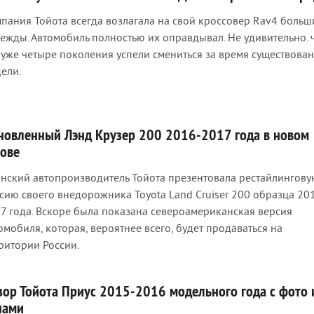
пания Тойота всегда возлагала на свой кроссовер Rav4 больш
ежды. Автомобиль полностью их оправдывал. Не удивительно. 
 уже четыре поколения успели смениться за время существова
ели.
новленный Лэнд Крузер 200 2016-2017 года в новом
зове
нский автопроизводитель Тойота презентовала рестайлингов
сию своего внедорожника Toyota Land Cruiser 200 образца 20
7 года. Вскоре была показана североамериканская версия
омобиля, которая, вероятнее всего, будет продаваться на
ритории России.
зор Тойота Приус 2015-2016 модельного года с фото 
нами