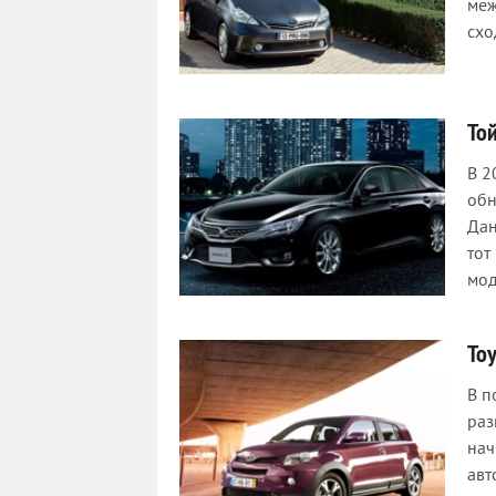
меж
схо
То
В 2
обн
Дан
тот
мод
Toy
В п
раз
нач
авт